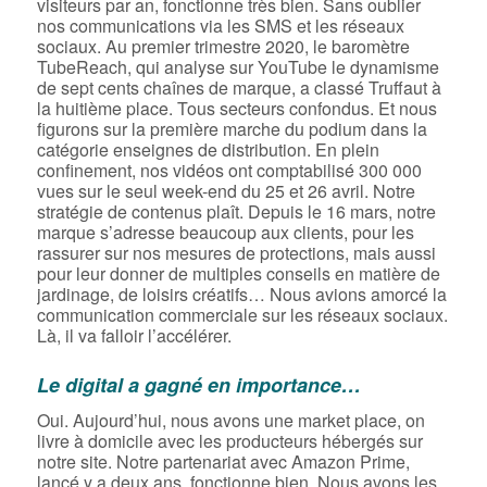
visiteurs par an, fonctionne très bien. Sans oublier
nos communications via les SMS et les réseaux
sociaux. Au premier trimestre 2020, le baromètre
TubeReach, qui analyse sur YouTube le dynamisme
de sept cents chaînes de marque, a classé Truffaut à
la huitième place. Tous secteurs confondus. Et nous
figurons sur la première marche du podium dans la
catégorie enseignes de distribution. En plein
confinement, nos vidéos ont comptabilisé 300 000
vues sur le seul week-end du 25 et 26 avril. Notre
stratégie de contenus plaît. Depuis le 16 mars, notre
marque s’adresse beaucoup aux clients, pour les
rassurer sur nos mesures de protections, mais aussi
pour leur donner de multiples conseils en matière de
jardinage, de loisirs créatifs… Nous avions amorcé la
communication commerciale sur les réseaux sociaux.
Là, il va falloir l’accélérer.
Le digital a gagné en importance…
Oui. Aujourd’hui, nous avons une market place, on
livre à domicile avec les producteurs hébergés sur
notre site. Notre partenariat avec Amazon Prime,
lancé y a deux ans, fonctionne bien. Nous avons les