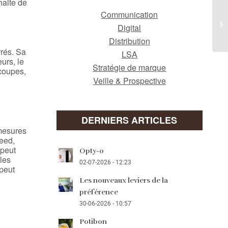
haite de
Communication
Digital
Distribution
rrés. Sa
LSA
urs, le
Stratégie de marque
coupes,
Veille & Prospective
DERNIERS ARTICLES
 mesures
weed,
 peut
Opty-o
 les
02-07-2026 - 12:23
 peut
Les nouveaux leviers de la
préférence
30-06-2026 - 10:57
Potibon