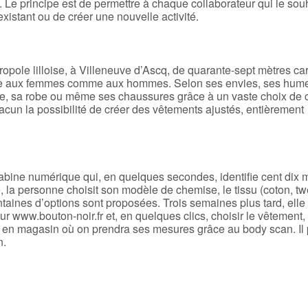
. Le principe est de permettre à chaque collaborateur qui le sou
xistant ou de créer une nouvelle activité.
opole lilloise, à Villeneuve d’Ascq, de quarante-sept mètres ca
ure aux femmes comme aux hommes. Selon ses envies, ses hume
me, sa robe ou même ses chaussures grâce à un vaste choix de 
à chacun la possibilité de créer des vêtements ajustés, entièrement
cabine numérique qui, en quelques secondes, identifie cent dix
, la personne choisit son modèle de chemise, le tissu (coton, t
taines d’options sont proposées. Trois semaines plus tard, elle
r www.bouton-noir.fr et, en quelques clics, choisir le vêtement,
nde en magasin où on prendra ses mesures grâce au body scan. Il
n.