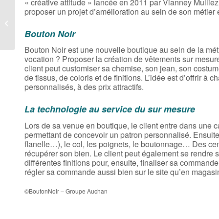
« créative attitude » lancée en 2011 par Vianney Mulliez
proposer un projet d’amélioration au sein de son métier e
Gérald Cohen
Bouton Noir
Bouton Noir est une nouvelle boutique au sein de la métr
vocation ? Proposer la création de vêtements sur mes
client peut customiser sa chemise, son jean, son costu
de tissus, de coloris et de finitions. L’idée est d’offrir 
personnalisés, à des prix attractifs.
La technologie au service du sur mesure
Lors de sa venue en boutique, le client entre dans une 
permettant de concevoir un patron personnalisé. Ensuite
flanelle…), le col, les poignets, le boutonnage… Des cen
récupérer son bien. Le client peut également se rendre su
différentes finitions pour, ensuite, finaliser sa comma
régler sa commande aussi bien sur le site qu’en magasi
©BoutonNoir – Groupe Auchan