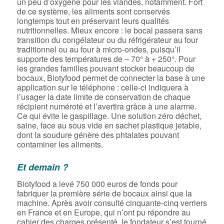
un peu d’oxygène pour les viandes, notamment. Fort
de ce système, les aliments sont conservés
longtemps tout en préservant leurs qualités
nutritionnelles. Mieux encore : le bocal passera sans
transition du congélateur ou du réfrigérateur au four
traditionnel ou au four à micro-ondes, puisqu’il
supporte des températures de – 70° à + 250°. Pour
les grandes familles pouvant stocker beaucoup de
bocaux, Biotyfood permet de connecter la base à une
application sur le téléphone : celle-ci indiquera à
l’usager la date limite de conservation de chaque
récipient numéroté et l’avertira grâce à une alarme.
Ce qui évite le gaspillage. Une solution zéro déchet,
saine, face au sous vide en sachet plastique jetable,
dont la soudure génère des phtalates pouvant
contaminer les aliments.
Et demain ?
Biotyfood a levé 750 000 euros de fonds pour
fabriquer la première série de bocaux ainsi que la
machine. Après avoir consulté cinquante-cinq verriers
en France et en Europe, qui n’ont pu répondre au
cahier des charges présenté, le fondateur s’est tourné