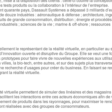
se à la disposition des clients : celle-ci couvre la conceptio
s tests produits ou la collaboration à l’intérieur de l’entreprise.
ent quarante pays, Dassault Systèmes a dépassé 3 milliards d’e
 de douze industries : aéronautique & défense ; architecture, ing
duits de grande consommation, distribution ; énergie et procédés
ndustriels ; sciences de la vie ; marine & off-shore ; ressources
ment le représentant de la réalité virtuelle, en particulier au 
innovation ouverte et disruptive du Groupe. Elle se veut une f
 prototypes pour faire vivre de nouvelles expériences aux utilis
villes, la bio-tech, entre autres, et sur des sujets plus transvers
une recherche d’usages pour créer du business. En faisant se re
nt la réalité virtuelle.
 virtuelle permettent de simuler des linéaires et des magasins 
acilitent les interactions entre ces acteurs économiques afin de 
acement de produits dans les rayonnages, pour maximiser le re
 sont réalisées avec des groupes de consommateurs.