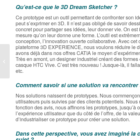
Qu’est-ce que le 3D Dream Sketcher ?
Ce prototype est un outil permettant de confronter son i
peut s’exprimer en 3D. Il n’est pas obligé de savoir dess
concret pour partager ses idées, leur donner vie. On est ic
mesure qu’on leur donne une forme. L’outil est extrême
conception, l’innovation ouverte collaborative. Avec cet
plateforme 3D EXPERIENCE, nous voulons réduire le délai
avons déjà dans nos offres CATIA le moyen d’expériment
Très en amont, un designer industriel créant des formes
Soyooz
casque HTC Vive. C’est très nouveau ! Jusque-là, il fall
etc.
Comment savoir si une solution va rencontrer
Nos solutions naissent de prototypes. Nous commençons 
utilisateurs puis suivies par des clients potentiels. Nous 
fonction des avis, nous affinons les prototypes, jusqu’à 
l’expérience utilisateur que du côté de l’offre, de la val
d’industrialiser ce prototype pour créer une solution.
Dans cette perspective, vous avez imaginé la 
sujet ?