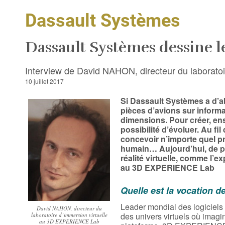
Dassault Systèmes
Dassault Systèmes dessine l
Interview de David NAHON, directeur du laborat
10 juillet 2017
Si Dassault Systèmes a d’a
pièces d’avions sur informat
dimensions. Pour créer, ens
possibilité d’évoluer. Au fi
concevoir n’importe quel pr
humain… Aujourd’hui, de pl
réalité virtuelle, comme l’e
au 3D EXPERIENCE Lab
Quelle est la vocation 
Leader mondial des logiciels
David NAHON, directeur du
des univers virtuels où imagi
laboratoire d’immersion virtuelle
au 3D EXPERIENCE Lab