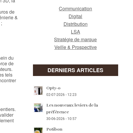
n 3D, la
Communication
uros de
Digital
énierie &
 ;
Distribution
LSA
Stratégie de marque
Veille & Prospective
sein du
orce de
ateurs.
DERNIERS ARTICLES
es tels
ncontrer
Opty-o
02-07-2026 - 12:23
Les nouveaux leviers de la
entiers.
préférence
valider
30-06-2026 - 10:57
ndement
Potibon