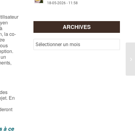
18-05-2026 - 11:58
ilisateur
oyen
ARCHIVES
 à
, la co-
tre
Nous
ption.
 un
ments,
 des
ojet. En
ideront
s à ce