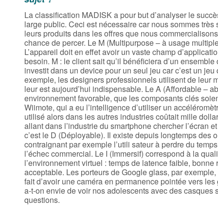
La classification MADISK a pour but d’analyser le succ
large public. Ceci est nécessaire car nous sommes très so
leurs produits dans les offres que nous commercialisons. 
chance de percer. Le M (Multipurpose – à usage multiple)
L’appareil doit en effet avoir un vaste champ d’application
besoin. M : le client sait qu’il bénéficiera d’un ensemble
investit dans un device pour un seul jeu car c’est un jeu 
exemple, les designers professionnels utilisent de leur
leur est aujourd’hui indispensable. Le A (Affordable – ab
environnement favorable, que les composants clés soien
Wiimote, qui a eu l’intelligence d’utiliser un accéléromèt
utilisé alors dans les autres industries coûtait mille d
allant dans l’industrie du smartphone chercher l’écran et la 
c’est le D (Déployable). Il existe depuis longtemps des ou
contraignant par exemple l’utili sateur à perdre du temp
l’échec commercial. Le I (Immersif) correspond à la qualit
l’environnement virtuel : temps de latence faible, bonne r
acceptable. Les porteurs de Google glass, par exemple, 
fait d’avoir une caméra en permanence pointée vers les 
a-t-on envie de voir nos adolescents avec des casques sur
questions.