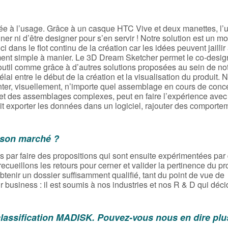
dée à l’usage. Grâce à un casque HTC Vive et deux manettes, l’ut
iner ni d’être designer pour s’en servir ! Notre solution est un m
i dans le flot continu de la création car les idées peuvent jaillir
ment simple à manier. Le 3D Dream Sketcher permet le co-design
 outil comme grâce à d’autres solutions proposées au sein de no
 entre le début de la création et la visualisation du produit. 
er, visuellement, n’importe quel assemblage en cours de conce
 et des assemblages complexes, peut en faire l’expérience avec
ait exporter les données dans un logiciel, rajouter des comporte
 son marché ?
par faire des propositions qui sont ensuite expérimentées par
recueillons les retours pour cerner et valider la pertinence du pr
obtenir un dossier suffisamment qualifié, tant du point de vue de
eur business : il est soumis à nos industries et nos R & D qui déc
classification MADISK. Pouvez-vous nous en dire plu