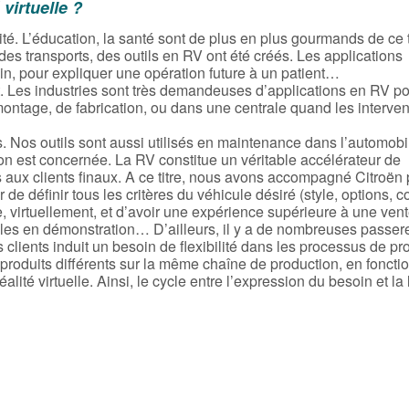
 virtuelle ?
vité. L’éducation, la santé sont de plus en plus gourmands de ce
 des transports, des outils en RV ont été créés. Les applications
n, pour expliquer une opération future à un patient…
. Les industries sont très demandeuses d’applications en RV p
ontage, de fabrication, ou dans une centrale quand les interven
 Nos outils sont aussi utilisés en maintenance dans l’automobi
ion est concernée. La RV constitue un véritable accélérateur de
s aux clients finaux. A ce titre, nous avons accompagné Citroën
de définir tous les critères du véhicule désiré (style, options, co
, virtuellement, et d’avoir une expérience supérieure à une ven
les en démonstration… D’ailleurs, il y a de nombreuses passer
 clients induit un besoin de flexibilité dans les processus de pr
s produits différents sur la même chaîne de production, en foncti
lité virtuelle. Ainsi, le cycle entre l’expression du besoin et la 