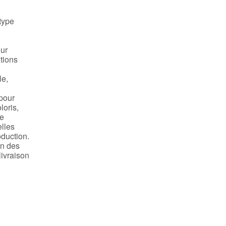
 type
our
tions
le,
 pour
loris,
te
elles
oduction.
on des
livraison