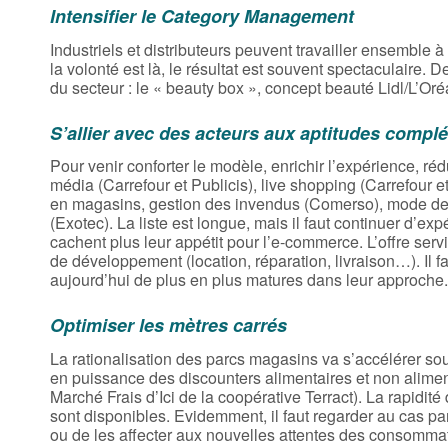
Intensifier le Category Management
Industriels et distributeurs peuvent travailler ensemble à
la volonté est là, le résultat est souvent spectaculaire
du secteur : le « beauty box », concept beauté Lidl/L’Oré
S’allier avec des acteurs aux aptitudes compl
Pour venir conforter le modèle, enrichir l’expérience, ré
média (Carrefour et Publicis), live shopping (Carrefour e
en magasins, gestion des invendus (Comerso), mode de 
(Exotec). La liste est longue, mais il faut continuer d’ex
cachent plus leur appétit pour l’e-commerce. L’offre servi
de développement (location, réparation, livraison…). Il
aujourd’hui de plus en plus matures dans leur approche.
Optimiser les mètres carrés
La rationalisation des parcs magasins va s’accélérer sous
en puissance des discounters alimentaires et non alime
Marché Frais d’Ici de la coopérative Terract). La rapidi
sont disponibles. Evidemment, il faut regarder au cas par
ou de les affecter aux nouvelles attentes des consomma