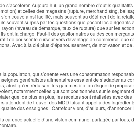
 de s’accélérer. Aujourd’hui, un grand nombre d’outils qualitatif
romotion) et celles des magasins (rupture, merchandising, balisag
’en trouve ainsi facilité, mais souvent au détriment de la relat
suis souvent surpris par les questions que posent les dirigeants à
du rayon (niveau de démarque, taux de rupture) que sur les actio
ils ont la charge. Faut-il des gestionnaires ou des commerçant
mpératif de pousser le curseur vers davantage de commerce, que ce
ions. Avec à la clé plus d’épanouissement, de motivation et de
de la population, qui s’oriente vers une consommation responsabl
nseignes généralistes alimentaires essaient de s’adapter au co
, ainsi qu’en réduisant les gammes bio, au risque de propose
volent, notamment celles qui sont positionnées sur le segment d
tater que, de plus en plus, les recettes sont réalisées avec des
rs attendent de trouver des MDD faisant appel à des ingrédient
qualité des enseignes ! Carrefour vient, d’ailleurs, d’annoncer 
 la carence actuelle d’une vision commune, partagée par tous, 
mentaire.