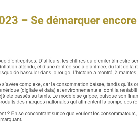
2023 – Se démarquer encore
 d’entreprises. D’ailleurs, les chiffres du premier trimestre se
inflation attendu, et d’une rentrée sociale animée, du fait de la 
risque de basculer dans le rouge. L’histoire a montré, à maintes 
e s’avère complexe, car la consommation baisse, tandis qu’ils o
umérique (digitale et data) et environnementale, dont la rentabili
déjà été passés au tamis. Le modèle se grippe, puisque son fin
produits des marques nationales qui alimentent la pompe des r
ment ? En se concentrant sur ce que veulent les consommateurs, 
démarquant.