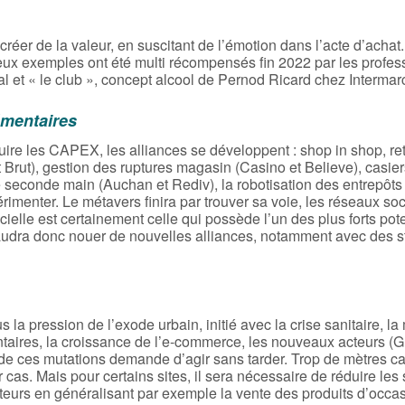
 créer de la valeur, en suscitant de l’émotion dans l’acte d’acha
. Deux exemples ont été multi récompensés fin 2022 par les profe
al et « le club », concept alcool de Pernod Ricard chez Intermar
émentaires
duire les CAPEX, les alliances se développent : shop in shop, ret
t Brut), gestion des ruptures magasin (Casino et Believe), casie
seconde main (Auchan et Rediv), la robotisation des entrepôts
périmenter. Le métavers finira par trouver sa voie, les réseaux so
cielle est certainement celle qui possède l’un des plus forts pot
 faudra donc nouer de nouvelles alliances, notamment avec des s
 la pression de l’exode urbain, initié avec la crise sanitaire, l
ntaires, la croissance de l’e-commerce, les nouveaux acteurs (
té de ces mutations demande d’agir sans tarder. Trop de mètres c
 cas. Mais pour certains sites, il sera nécessaire de réduire les
teurs en généralisant par exemple la vente des produits d’occa