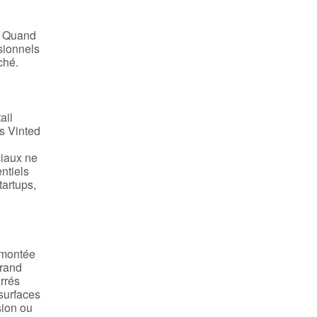
t. Quand
ssionnels
ché.
ail
rs Vinted
ciaux ne
entiels
tartups,
a montée
Grand
arrés
 surfaces
sion ou