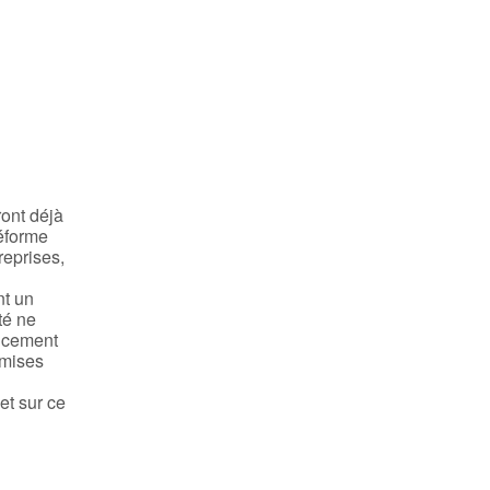
ront déjà
réforme
reprises,
nt un
té ne
ancement
emises
et sur ce