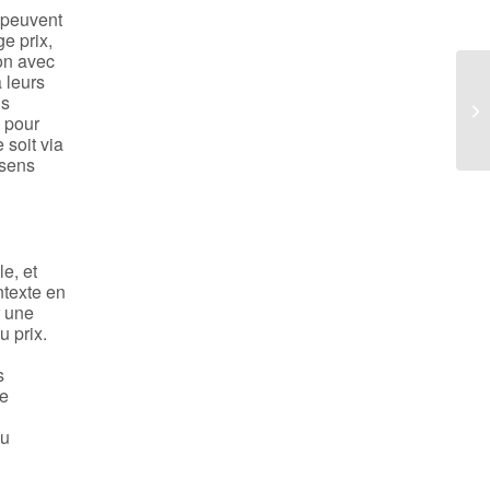
s peuvent
e prix,
ion avec
 leurs
ns
s pour
 soit via
 sens
e, et
ntexte en
r une
u prix.
s
le
du